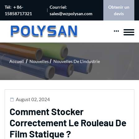
Tél: ＋86-
Courriel:
Obtenir un
15858717321
sales@wzpolysan.com
devis
Accueil
Nouvelles
Nouvelles De L'industrie
August 02, 2024
Comment Stocker
Correctement Le Rouleau De
Film Statique ?