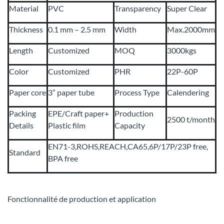
Material
PVC
Transparency
Super Clear
Thickness
0.1 mm – 2.5 mm
Width
Max.2000mm
Length
Customized
MOQ
3000kgs
Color
Customized
PHR
22P-60P
Paper core
3” paper tube
Process Type
Calendering
Packing
EPE/Craft paper+
Production
2500 t/month
Details
Plastic film
Capacity
EN71-3,ROHS,REACH,CA65,6P/17P/23P free,
Standard
BPA free
Fonctionnalité de production et application