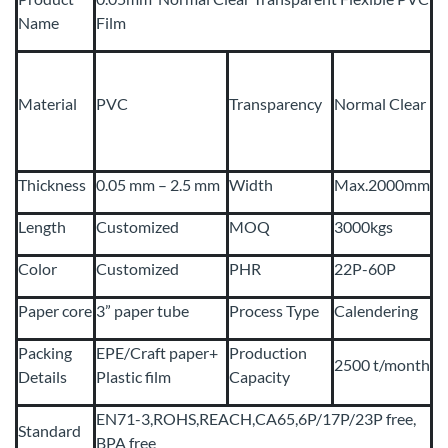
Name
Film
Material
PVC
Transparency
Normal Clear
Thickness
0.05 mm – 2.5 mm
Width
Max.2000mm
Length
Customized
MOQ
3000kgs
Color
Customized
PHR
22P-60P
Paper core
3” paper tube
Process Type
Calendering
Packing
EPE/Craft paper+
Production
2500 t/month
Details
Plastic film
Capacity
EN71-3,ROHS,REACH,CA65,6P/17P/23P free,
Standard
BPA free