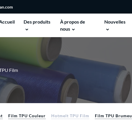
san.com
Accueil
Des produits
À propos de
Nouvelles
nous
TPU Film
nt
Film TPU Couleur
Hotmelt TPU Film
Film TPU Brume