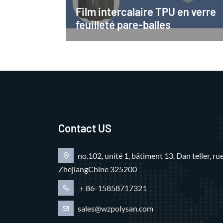
Film intercalaire TPU en verre
feuilleté pare-balles
Contact US
no.102, unité 1, bâtiment 13, Dan teller, 
ZhejiangChine 325200
＋86-15858717321
sales@wzpolysan.com