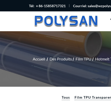
Tél: ＋86-15858717321
Courriel:
sales@wzpoly
Accueil
Des Produits
Film TPU
Hotmelt 
Tous
Film TPU Transpare