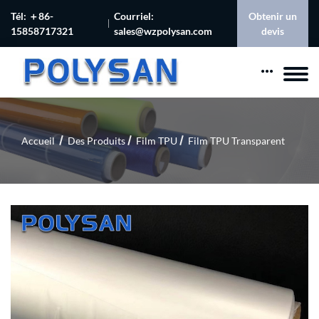
Tél: ＋86-
Courriel:
Obtenir un
15858717321
sales@wzpolysan.com
devis
Accueil
Des Produits
Film TPU
Film TPU Transparent