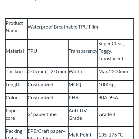
Product
Waterproof Breathable TPU Film
Name
Super Clear,
Material
TPU
Transparency
Foggy,
Translucent
Thickness
0.05 mm – 2.0 mm
Width
Max.2200mm
Length
Customized
MOQ
1000kgs
Color
Customized
PHR
80A-95A
Paper
Anti-UV
3” paper tube
Grade 4
core
Grade
Packing
EPE/Craft paper+
Melt Point
135-175 ℃
Details
Plastic film