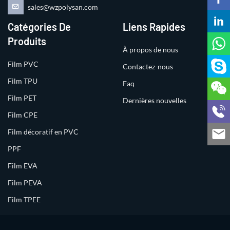
sales@wzpolysan.com
Catégories De
Liens Rapides
Produits
À propos de nous
Film PVC
Contactez-nous
Film TPU
Faq
Film PET
Dernières nouvelles
Film CPE
Film décoratif en PVC
PPF
Film EVA
Film PEVA
Film TPEE