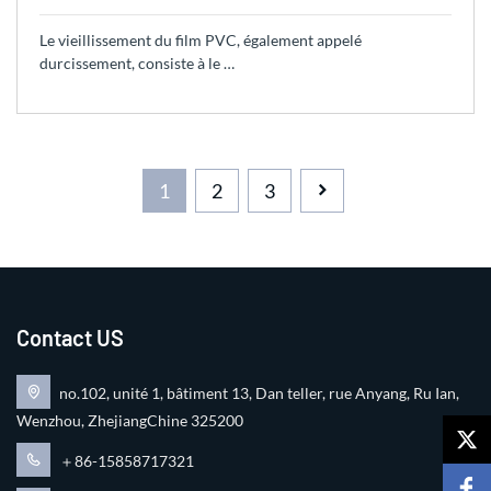
Le vieillissement du film PVC, également appelé
durcissement, consiste à le …
1
2
3
Contact US
no.102, unité 1, bâtiment 13, Dan teller, rue Anyang, Ru Ian,
Wenzhou, ZhejiangChine 325200
＋86-15858717321