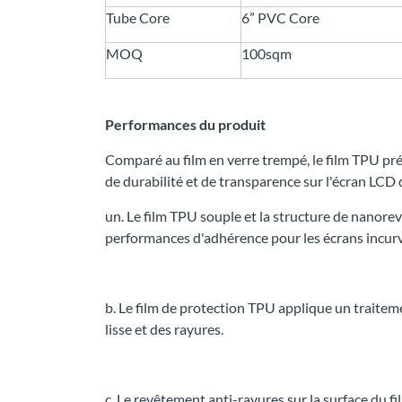
Tube Core
6” PVC Core
MOQ
100sqm
Performances du produit
Comparé au film en verre trempé, le film TPU pré
de durabilité et de transparence sur l'écran LCD
un. Le film TPU souple et la structure de nanor
performances d'adhérence pour les écrans incur
b. Le film de protection TPU applique un trait
lisse et des rayures.
c. Le revêtement anti-rayures sur la surface du f