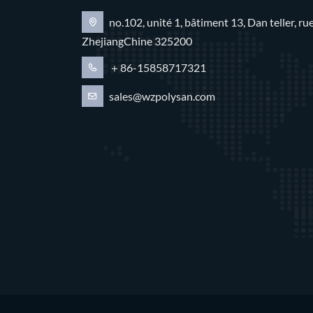
no.102, unité 1, bâtiment 13, Dan teller, 
ZhejiangChine 325200
＋86-15858717321
sales@wzpolysan.com