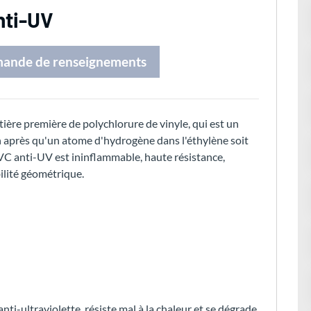
nti-UV
mande de renseignements
tière première de polychlorure de vinyle, qui est un
 après qu'un atome d'hydrogène dans l'éthylène soit
PVC anti-UV est ininflammable, haute résistance,
ilité géométrique.
ti-ultraviolette, résiste mal à la chaleur et se dégrade