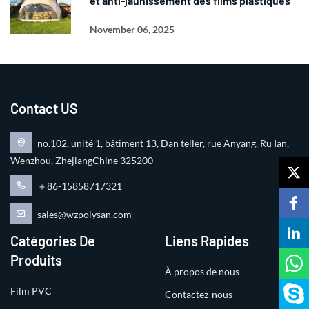
et anti-jaunissement des films plastiques
November 06, 2025
Contact US
no.102, unité 1, bâtiment 13, Dan teller, rue Anyang, Ru Ian,
Wenzhou, ZhejiangChine 325200
＋86-15858717321
sales@wzpolysan.com
Catégories De
Liens Rapides
Produits
À propos de nous
Film PVC
Contactez-nous