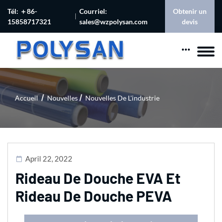
Tél: ＋86-
Courriel:
Obtenir un
15858717321
sales@wzpolysan.com
devis
Accueil
Nouvelles
Nouvelles De L'industrie
April 22, 2022
Rideau De Douche EVA Et
Rideau De Douche PEVA