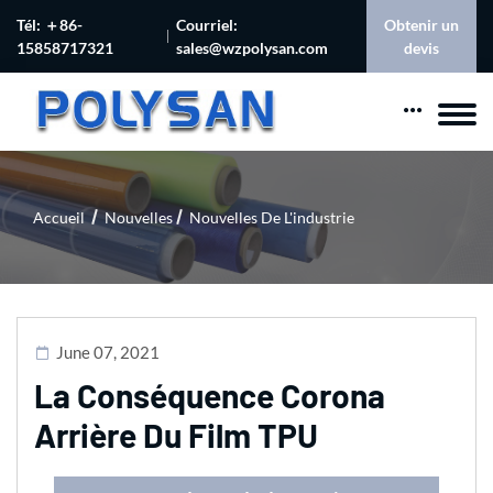
Tél: ＋86-
Courriel:
Obtenir un
15858717321
sales@wzpolysan.com
devis
Accueil
Nouvelles
Nouvelles De L'industrie
June 07, 2021
La Conséquence Corona
Arrière Du Film TPU