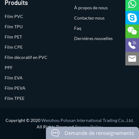
Produits
À propos de nous
Film PVC
Contactez-nous
Film TPU
Faq
Film PET
Dernières nouvelles
Film CPE
Film décoratif en PVC
PPF
Film EVA
Film PEVA
Film TPEE
Copyright © 2020
Wenzhou Polysan International Trading Co., Ltd.
All Rights Reserved
Privacy Policy
Demande de renseignements