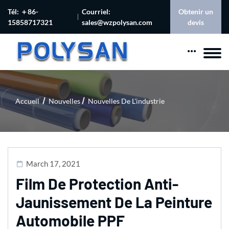
Tél: ＋86-
Courriel:
Obtenir un
15858717321
sales@wzpolysan.com
devis
Accueil
Nouvelles
Nouvelles De L'industrie
March 17, 2021
Film De Protection Anti-
Jaunissement De La Peinture
Automobile PPF