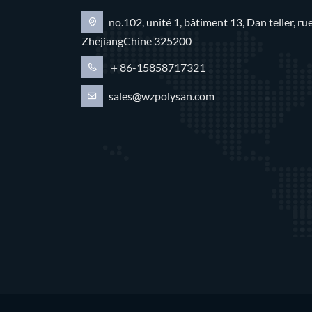
no.102, unité 1, bâtiment 13, Dan teller, 
ZhejiangChine 325200
＋86-15858717321
sales@wzpolysan.com