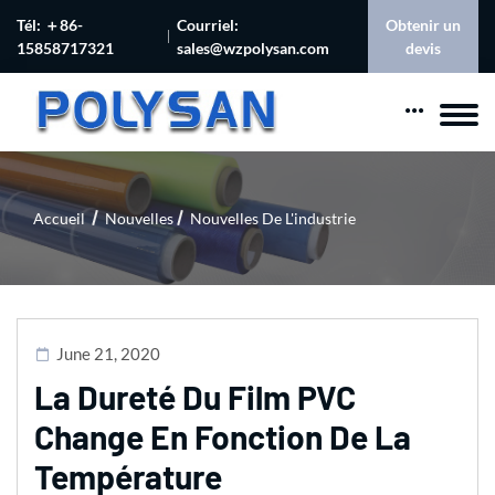
Tél: ＋86-
Courriel:
Obtenir un
15858717321
sales@wzpolysan.com
devis
Accueil
Nouvelles
Nouvelles De L'industrie
June 21, 2020
La Dureté Du Film PVC
Change En Fonction De La
Température