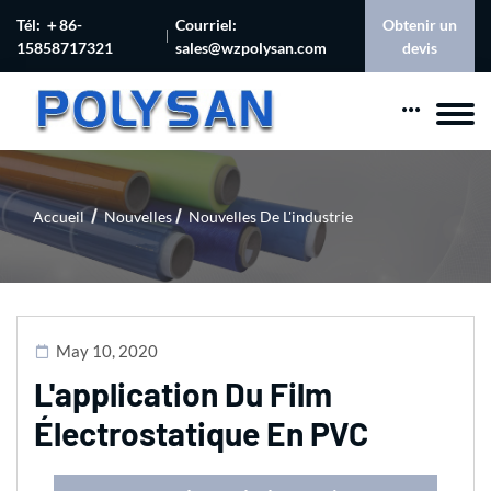
Tél: ＋86-
Courriel:
Obtenir un
15858717321
sales@wzpolysan.com
devis
Accueil
Nouvelles
Nouvelles De L'industrie
May 10, 2020
L'application Du Film
Électrostatique En PVC