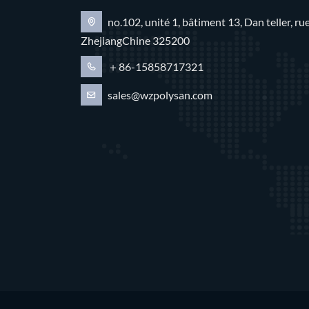
no.102, unité 1, bâtiment 13, Dan teller, 
ZhejiangChine 325200
＋86-15858717321
sales@wzpolysan.com