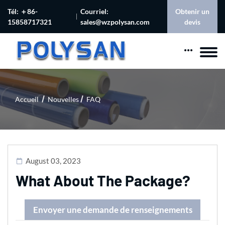
Tél: ＋86-
Courriel:
Obtenir un
15858717321
sales@wzpolysan.com
devis
Accueil
Nouvelles
FAQ
August 03, 2023
What About The Package?
Envoyer une demande de renseignements