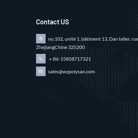
Contact US
no.102, unité 1, bâtiment 13, Dan teller, 
ZhejiangChine 325200
＋86-15858717321
sales@wzpolysan.com