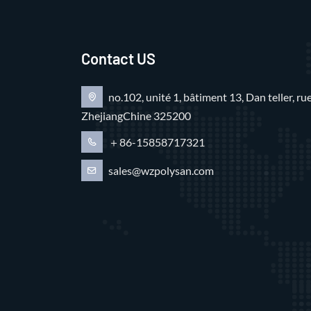
Contact US
no.102, unité 1, bâtiment 13, Dan teller, 
ZhejiangChine 325200
＋86-15858717321
sales@wzpolysan.com