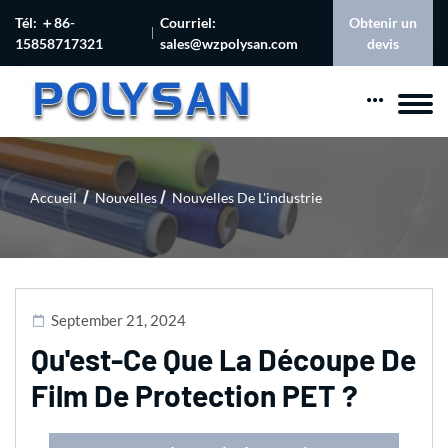
Tél: ＋86-
Courriel:
Obtenir un
15858717321
sales@wzpolysan.com
devis
Accueil
Nouvelles
Nouvelles De L'industrie
September 21, 2024
Qu'est-Ce Que La Découpe De
Film De Protection PET ?