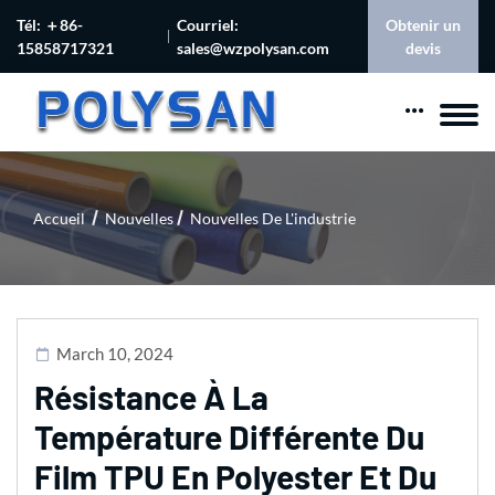
Tél: ＋86-
Courriel:
Obtenir un
15858717321
sales@wzpolysan.com
devis
Accueil
Nouvelles
Nouvelles De L'industrie
March 10, 2024
Résistance À La
Température Différente Du
Film TPU En Polyester Et Du