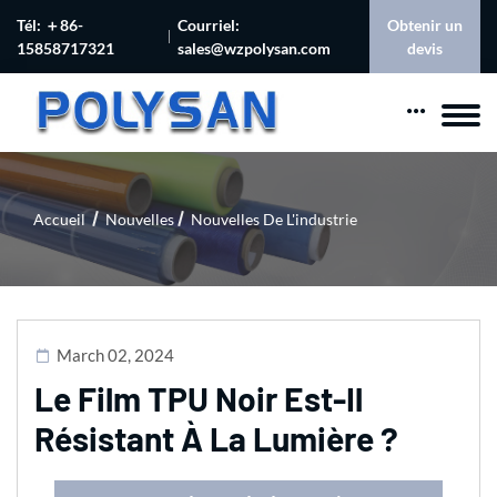
Tél: ＋86-
Courriel:
Obtenir un
15858717321
sales@wzpolysan.com
devis
Accueil
Nouvelles
Nouvelles De L'industrie
March 02, 2024
Le Film TPU Noir Est-Il
Résistant À La Lumière ?