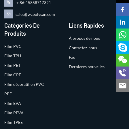
＋86-15858717321
sales@wzpolysan.com
Catégories De
Liens Rapides
Produits
À propos de nous
Film PVC
Contactez-nous
Film TPU
Faq
Film PET
Dernières nouvelles
Film CPE
Film décoratif en PVC
PPF
Film EVA
Film PEVA
Film TPEE