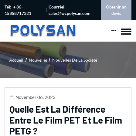
Tél: ＋86-
Courriel:
Obtenir un
15858717321
sales@wzpolysan.com
devis
Accueil
Nouvelles
Nouvelles De La Société
November 06, 2023
Quelle Est La Différence
Entre Le Film PET Et Le Film
PETG ?