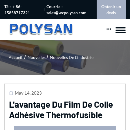
Tél: ＋86-
Courriel:
Obtenir un
15858717321
sales@wzpolysan.com
devis
Accueil
Nouvelles
Nouvelles De L'industrie
May 14, 2023
L'avantage Du Film De Colle
Adhésive Thermofusible