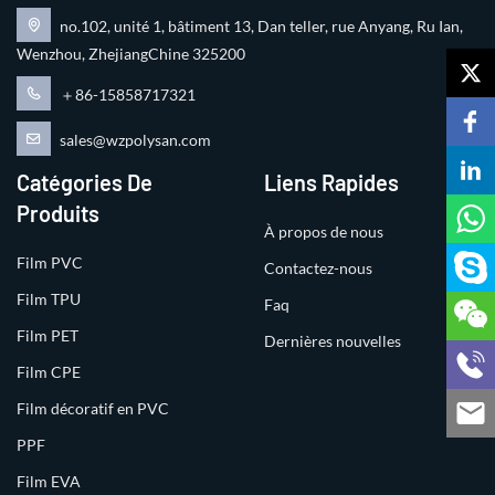
no.102, unité 1, bâtiment 13, Dan teller, rue Anyang, Ru Ian,
Wenzhou, ZhejiangChine 325200
＋86-15858717321
sales@wzpolysan.com
Catégories De
Liens Rapides
Produits
À propos de nous
Film PVC
Contactez-nous
Film TPU
Faq
Film PET
Dernières nouvelles
Film CPE
Film décoratif en PVC
PPF
Film EVA