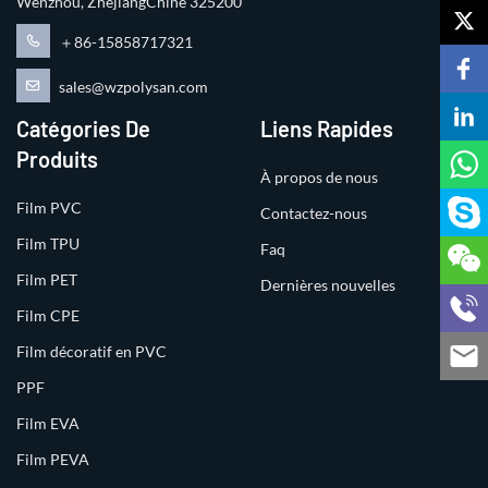
Wenzhou, ZhejiangChine 325200
＋86-15858717321
sales@wzpolysan.com
Catégories De
Liens Rapides
Produits
À propos de nous
Film PVC
Contactez-nous
Film TPU
Faq
Film PET
Dernières nouvelles
Film CPE
Film décoratif en PVC
PPF
Film EVA
Film PEVA