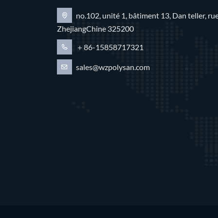
no.102, unité 1, bâtiment 13, Dan teller, 
ZhejiangChine 325200
＋86-15858717321
sales@wzpolysan.com