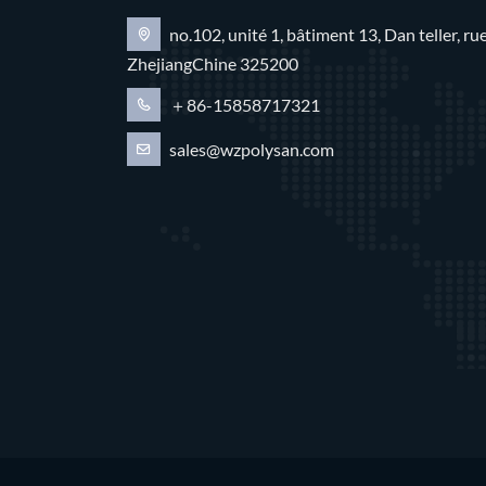
no.102, unité 1, bâtiment 13, Dan teller, 
ZhejiangChine 325200
＋86-15858717321
sales@wzpolysan.com