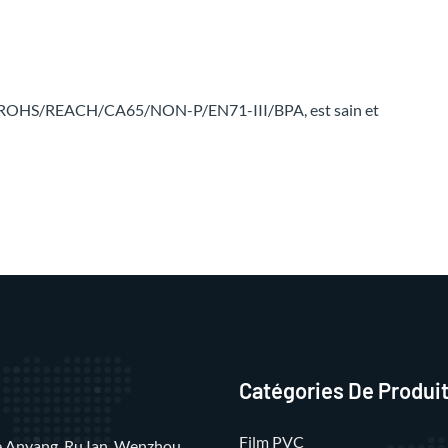
mes ROHS/REACH/CA65/NON-P/EN71-III/BPA, est sain et
Catégories De Produi
Film PVC
rue Anyang, Ru Ian, Wenzhou,