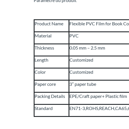
Paramètre du produit
Product Name
Flexible PVC Film for Book C
Material
PVC
Thickness
0.05 mm – 2.5 mm
Length
Customized
Color
Customized
Paper core
3” paper tube
Packing Details
EPE/Craft paper+ Plastic film
Standard
EN71-3,ROHS,REACH,CA65,6P