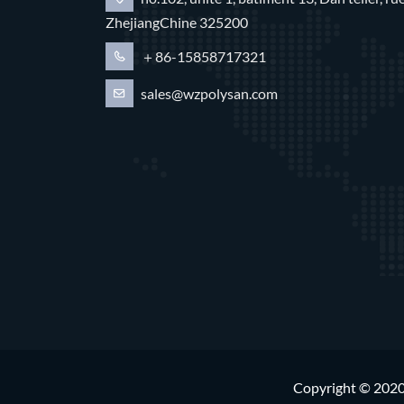
ZhejiangChine 325200
＋86-15858717321
sales@wzpolysan.com
Copyright © 202