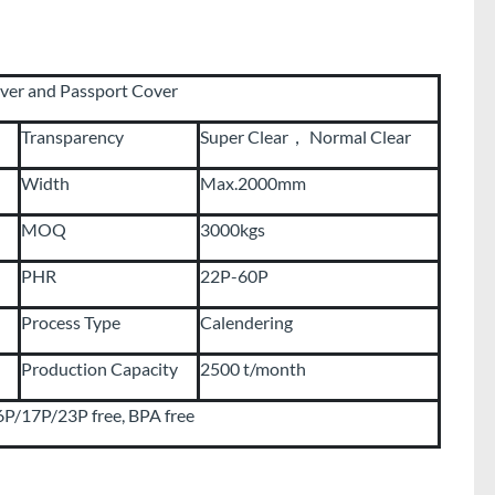
over and Passport Cover
Transparency
Super Clear， Normal Clear
Width
Max.2000mm
MOQ
3000kgs
PHR
22P-60P
Process Type
Calendering
Production Capacity
2500 t/month
/17P/23P free, BPA free