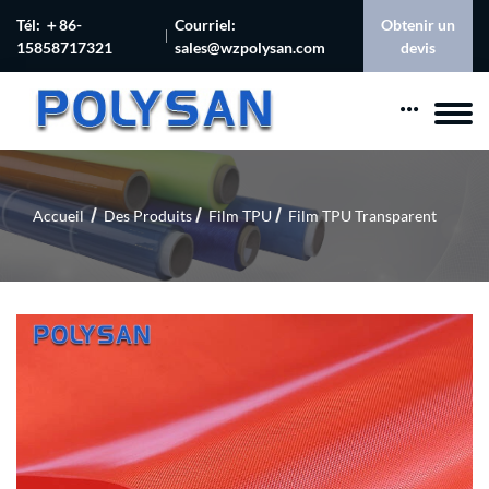
Tél: ＋86-
Courriel:
Obtenir un
15858717321
sales@wzpolysan.com
devis
Accueil
Des Produits
Film TPU
Film TPU Transparent