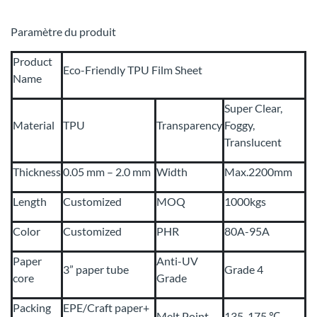
Paramètre du produit
Product
Eco-Friendly TPU Film Sheet
Name
Super Clear,
Material
TPU
Transparency
Foggy,
Translucent
Thickness
0.05 mm – 2.0 mm
Width
Max.2200mm
Length
Customized
MOQ
1000kgs
Color
Customized
PHR
80A-95A
Paper
Anti-UV
3” paper tube
Grade 4
core
Grade
Packing
EPE/Craft paper+
Melt Point
135-175 ℃