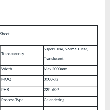
 Sheet
Super Clear, Normal Clear,
Transparency
Translucent
Width
Max.2000mm
MOQ
3000kgs
PHR
22P-60P
Process Type
Calendering