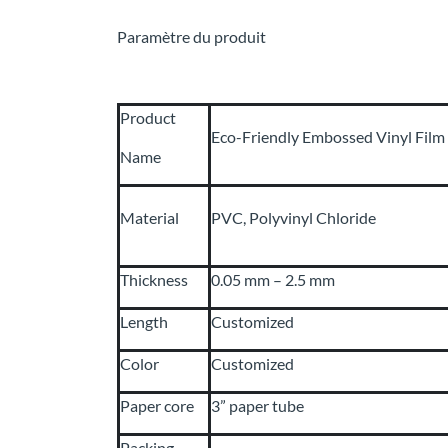
Paramètre du produit
Product
Eco-Friendly Embossed Vinyl Film
Name
Material
PVC, Polyvinyl Chloride
Thickness
0.05 mm – 2.5 mm
Length
Customized
Color
Customized
Paper core
3” paper tube
Packing