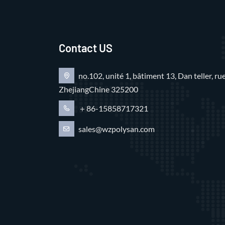
Contact US
no.102, unité 1, bâtiment 13, Dan teller, 
ZhejiangChine 325200
＋86-15858717321
sales@wzpolysan.com