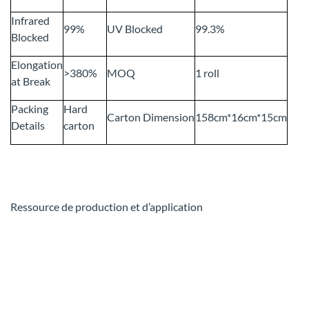
Infrared
99%
UV Blocked
99.3%
Blocked
Elongation
>380%
MOQ
1 roll
at Break
Packing
Hard
Carton Dimension
158cm*16cm*15cm
Details
carton
Ressource de production et d’application