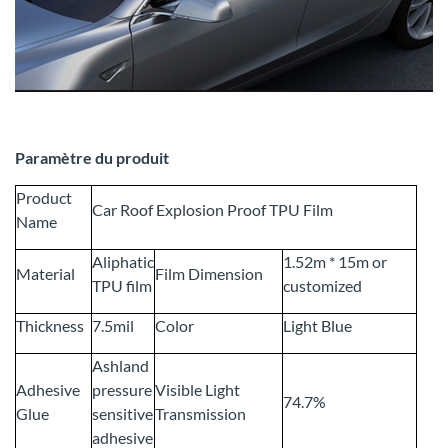
Paramètre du produit
Product
Car Roof Explosion Proof TPU Film
Name
Aliphatic
1.52m * 15m or
Material
Film Dimension
TPU film
customized
Thickness
7.5mil
Color
Light Blue
Ashland
Adhesive
pressure
Visible Light
74.7%
Glue
sensitive
Transmission
adhesive