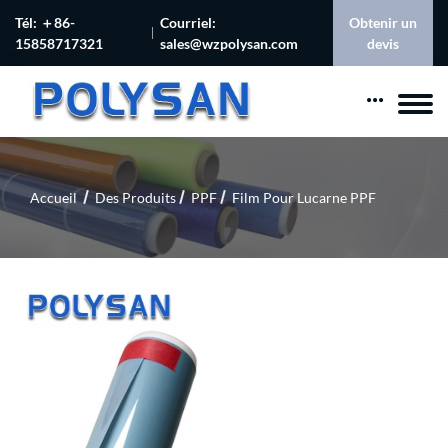
Tél: ＋86-
Courriel:
Obtenir un
15858717321
sales@wzpolysan.com
devis
Accueil
Des Produits
PPF
Film Pour Lucarne PPF