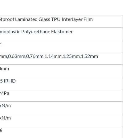
etproof Laminated Glass TPU Interlayer Film
moplastic Polyurethane Elastomer
r
8mm,0.63mm,0.76mm,1.14mm,1.25mm,1.52mm
0mm
85 IRHD
0MPa
5kN/m
0kN/m
%