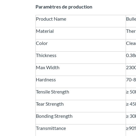
Paramètres de production
Product Name
Bull
Material
Ther
Color
Clea
Thickness
0.3
Max Width
230
Hardness
70-
Tensile Strength
≥ 5
Tear Strength
≥ 4
Bonding Strength
≥ 3
Transmittance
≥90