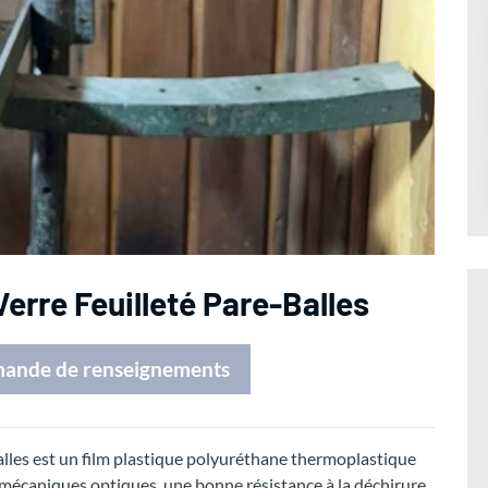
Verre Feuilleté Pare-Balles
mande de renseignements
balles est un film plastique polyuréthane thermoplastique
 mécaniques optiques, une bonne résistance à la déchirure,